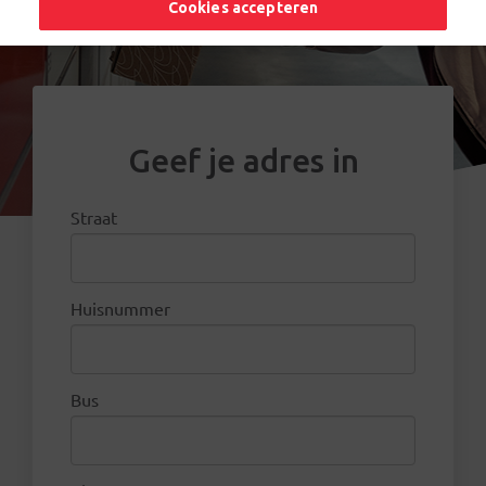
Cookies accepteren
Geef je adres in
Straat
Huisnummer
Bus