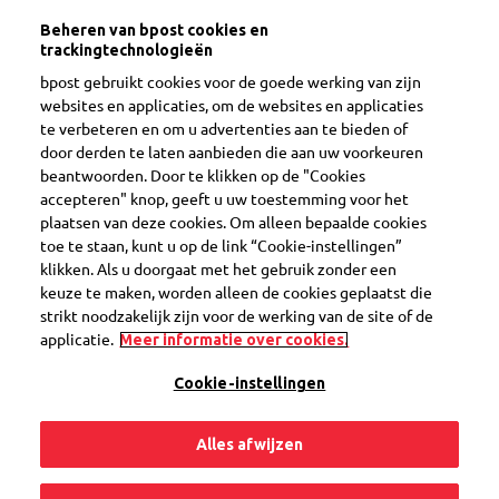
|
|
Aanmelden
Vragen?
Beheren van bpost cookies en
Volg al je pakjes in één app
trackingtechnologieën
My bpost
Bekijk
Gratis – in Google Play
bpost gebruikt cookies voor de goede werking van zijn
websites en applicaties, om de websites en applicaties
te verbeteren en om u advertenties aan te bieden of
door derden te laten aanbieden die aan uw voorkeuren
beantwoorden. Door te klikken op de "Cookies
accepteren" knop, geeft u uw toestemming voor het
plaatsen van deze cookies. Om alleen bepaalde cookies
toe te staan, kunt u op de link “Cookie-instellingen”
klikken. Als u doorgaat met het gebruik zonder een
Wist je dat je je voorkeuren ook kunt instellen in de My
keuze te maken, worden alleen de cookies geplaatst die
bpost app?
strikt noodzakelijk zijn voor de werking van de site of de
applicatie.
Meer informatie over cookies.
Cookie-instellingen
MijnVoorkeuren
Alles afwijzen
Je pakjes geleverd zoals jij het wilt.