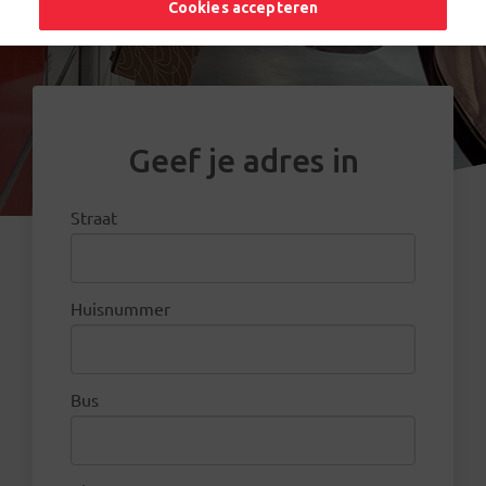
Cookies accepteren
Geef je adres in
Straat
Huisnummer
Bus