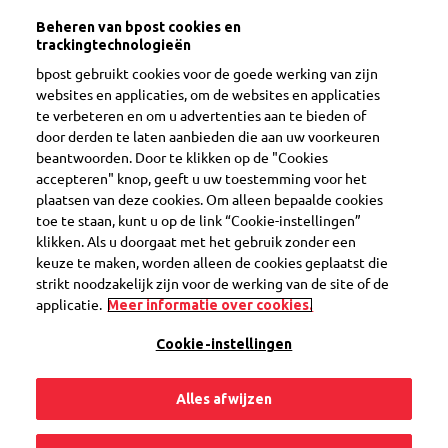
|
|
Aanmelden
Vragen?
Beheren van bpost cookies en
Volg al je pakjes in één app
trackingtechnologieën
My bpost
Bekijk
Gratis – in Google Play
bpost gebruikt cookies voor de goede werking van zijn
websites en applicaties, om de websites en applicaties
te verbeteren en om u advertenties aan te bieden of
door derden te laten aanbieden die aan uw voorkeuren
beantwoorden. Door te klikken op de "Cookies
accepteren" knop, geeft u uw toestemming voor het
plaatsen van deze cookies. Om alleen bepaalde cookies
toe te staan, kunt u op de link “Cookie-instellingen”
klikken. Als u doorgaat met het gebruik zonder een
Wist je dat je je voorkeuren ook kunt instellen in de My
keuze te maken, worden alleen de cookies geplaatst die
bpost app?
strikt noodzakelijk zijn voor de werking van de site of de
applicatie.
Meer informatie over cookies.
Cookie-instellingen
MijnVoorkeuren
Alles afwijzen
Je pakjes geleverd zoals jij het wilt.